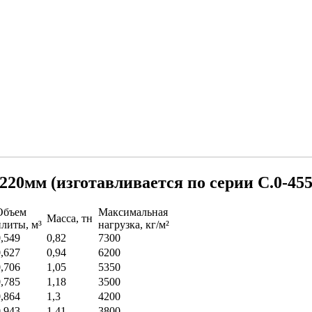
20мм (изготавливается по серии С.0-455
Объем
Максимальная
Масса, тн
плиты, м³
нагрузка, кг/м²
0,549
0,82
7300
0,627
0,94
6200
0,706
1,05
5350
0,785
1,18
3500
0,864
1,3
4200
0,943
1,41
3800