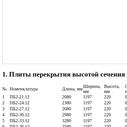
1. Плиты перекрытия высотой сечения 2
Ширина,
Высота,
№
Номенклатура
Длина, мм
мм
мм
1
ПБ2-
21.12
2080
1197
220
2
ПБ2-
24.12
2380
1197
220
3
ПБ2-
27.12
2680
1197
220
4
ПБ2-
30.12
2980
1197
220
5
ПБ2-
33.12
3280
1197
220
6
ПБ2-
36.12
3580
1197
220